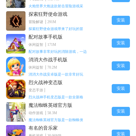
火炮世界大炮这款射击冒险游戏采
探索狂野使命游戏
安装
冒险解谜
291M
探索狂野使命游戏带来了好玩的冒
配对故事手机版
安装
休闲益智
171M
配对故事非常好玩的消除游戏，一边
消消大作战手机版
安装
休闲益智
70.2M
消消大作战安卓版是一款非常好玩
烈火战神变态版
安装
变态手游
烈火战神手机变态版是一款全新格
魔法蜘蛛英雄官方版
安装
动作游戏
58.3M
魔法蜘蛛英雄官方版是一款蜘蛛侠
有名的音乐家
安装
单机游戏
30.06MB