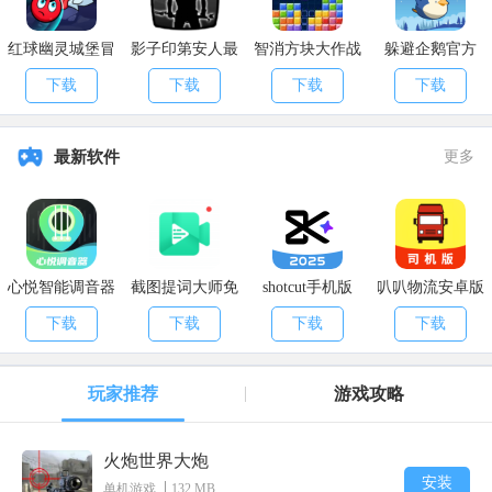
红球幽灵城堡冒
影子印第安人最
智消方块大作战
躲避企鹅官方
险安卓
新版
手机版
下载
下载
下载
下载
最新软件
更多
心悦智能调音器
截图提词大师免
shotcut手机版
叭叭物流安卓版
app
费版
本
下载
下载
下载
下载
玩家推荐
游戏攻略
火炮世界大炮
安装
单机游戏
132 MB