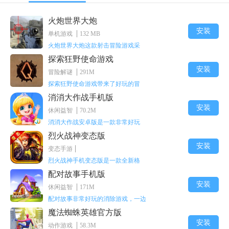
测试版本，不代表最终配置标准
火炮世界大炮
安装
单机游戏
132 MB
【PC端适配要求】
火炮世界大炮这款射击冒险游戏采
探索狂野使命游戏
显卡 NVIDIA RTX 2060 显存6GB 及以上
安装
冒险解谜
291M
CPU Intel Core i7 10700 及以上
探索狂野使命游戏带来了好玩的冒
消消大作战手机版
操作系统 Win10 64 位
安装
休闲益智
70.2M
消消大作战安卓版是一款非常好玩
内存 16GB 及以上
烈火战神变态版
预留30GB 以上存储空间
安装
变态手游
烈火战神手机变态版是一款全新格
【iOS适配机型】
配对故事手机版
安装
休闲益智
171M
iPhone 12pro及以上机型
配对故事非常好玩的消除游戏，一边
iPad 运行内存6GB及以上机型
魔法蜘蛛英雄官方版
安装
动作游戏
58.3M