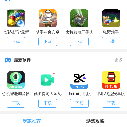
写招募问卷报名。
注意:提交后无法修改问卷信息，请务必认真填写哦!入选结果及
资格查询方式请关注后续官方公告。
七彩祖玛2最新
杀手冲突安卓
比特发电厂手机
狂野炮手
方式二: 官方活动不定期掉落
版
版
下载
下载
下载
下载
我们将在《荒野起源》小程序及各大官方社区不定期举办测试资
格掉落活动，参与活动即有机会领取资格!
最新软件
更多
方式三：开测当天抢先注册获取
为了让更多拓荒者有机会参与本次测试，没有获得测试资格的拓
荒者也可在开测当天通过抢先下载并注册的方式进入游戏(由于系统限
制，仅限安卓端用户)，名额有限，先到先得!具体下载方式请关注后
心悦智能调音器
截图提词大师免
shotcut手机版
叭叭物流安卓版
续官方消息。
app
费版
本
下载
下载
下载
下载
更多掉落方式也在持续更新中，关注官网及各大官方社区，第一
时间拿资格!
玩家推荐
游戏攻略
本次测试适配机型